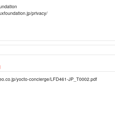
undation
uxfoundation.jp/privacy/
neo.co.jp/yocto-concierge/LFD461-JP_T0002.pdf