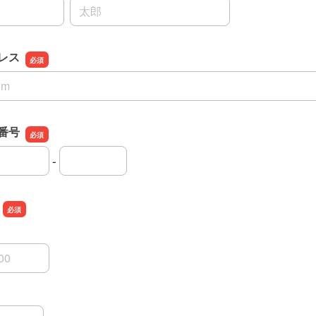
名前の名
レス
レス
番号
-
話番号の市外局番
話番号の市内局番
話番号の加入者番号